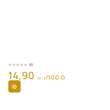
(0)
14,90
/100 G
د.ت