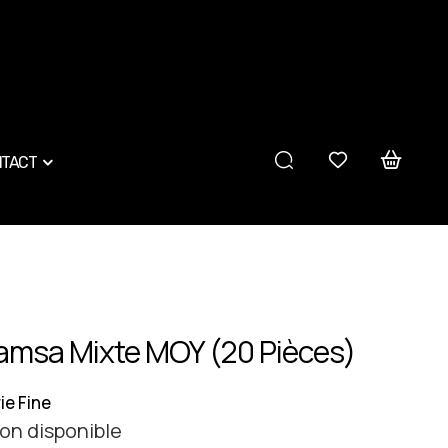
TACT
amsa Mixte MOY (20 Pièces)
ie Fine
on disponible