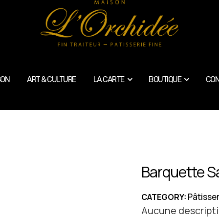
SON
ART & CULTURE
LA CARTE
BOUTIQUE
CON
Barquette S
Pâtisser
CATEGORY:
Aucune descripti