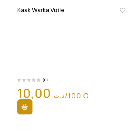
Kaak Warka Voile
(0)
10,00
/100 G
د.ت