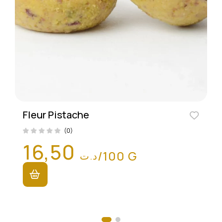
Fleur Pistache
(0)
16,50
/100 G
د.ت