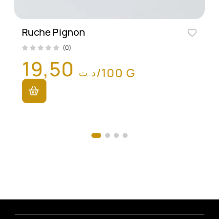
Ruche Pignon
(0)
19,50
/100 G
د.ت