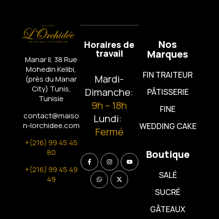
Nos
Horaires de
travail
Marques
Manar II, 38 Rue
Mohedin Kelibi,
FIN TRAITEUR
Mardi-
(près du Manar
City)
Tunis,
Dimanche:
PÂTISSERIE
Tunisie
9h – 18h
FINE
contact@maiso
Lundi:
n-lorchidee.com
WEDDING CAKE
Fermé
+(216) 99 45 45
80
Boutique
+(216) 99 45 49
SALÉ
49
SUCRÉ
GÂTEAUX