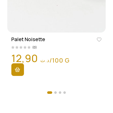
Palet Noisette
(0)
12,90
/100 G
د.ت