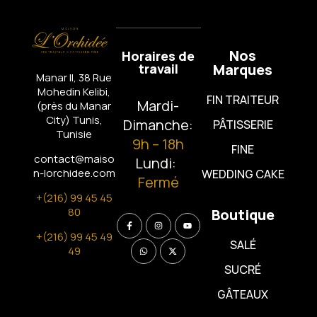
Nos
Horaires de
travail
Marques
Manar II, 38 Rue
Mohedin Kelibi,
FIN TRAITEUR
Mardi-
(près du Manar
City)
Tunis,
Dimanche:
PÂTISSERIE
Tunisie
9h – 18h
FINE
contact@maiso
Lundi:
n-lorchidee.com
WEDDING CAKE
Fermé
+(216) 99 45 45
80
Boutique
+(216) 99 45 49
SALÉ
49
SUCRÉ
GÂTEAUX