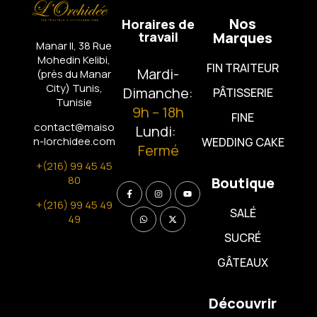
Nos
Horaires de
travail
Marques
Manar II, 38 Rue
Mohedin Kelibi,
FIN TRAITEUR
Mardi-
(près du Manar
City)
Tunis,
Dimanche:
PÂTISSERIE
Tunisie
9h – 18h
FINE
contact@maiso
Lundi:
n-lorchidee.com
WEDDING CAKE
Fermé
+(216) 99 45 45
80
Boutique
+(216) 99 45 49
SALÉ
49
SUCRÉ
GÂTEAUX
Découvrir